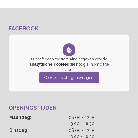
FACEBOOK
U heeft geen toestemming gegeven voor de
analytische cookies
die nodig zijn om dit te
zien.
Cookie-instellingen wijzigen
OPENINGSTIJDEN
tot
Maandag:
08.00
- 12:00
tot
13:00
- 16.30
tot
Dinsdag:
08.00
- 12:00
tot
13:00
- 16.30