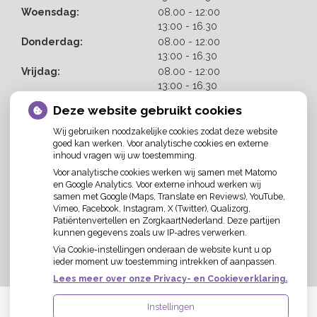
tot
Woensdag:
08.00
- 12:00
tot
13:00
- 16.30
tot
Donderdag:
08.00
- 12:00
tot
13:00
- 16.30
tot
Vrijdag:
08.00
- 12:00
tot
13:00
- 16.30
Deze website gebruikt cookies
Wij gebruiken noodzakelijke cookies zodat deze website
goed kan werken. Voor analytische cookies en externe
inhoud vragen wij uw toestemming.
Voor analytische cookies werken wij samen met Matomo
en Google Analytics. Voor externe inhoud werken wij
U heeft geen toestemming gegeven voor
samen met Google (Maps, Translate en Reviews), YouTube,
externe inhoud
die nodig is om dit te zien.
Vimeo, Facebook, Instagram, X (Twitter), Qualizorg,
Cookie-instellingen wijzigen
Patiëntenvertellen en ZorgkaartNederland. Deze partijen
kunnen gegevens zoals uw IP-adres verwerken.
Via Cookie-instellingen onderaan de website kunt u op
ieder moment uw toestemming intrekken of aanpassen.
Lees meer over onze Privacy- en Cookieverklaring.
Instellingen