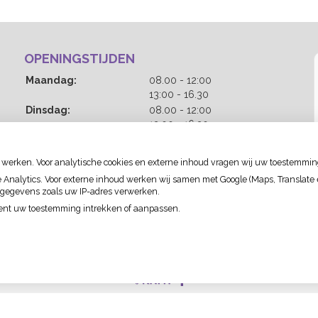
OPENINGSTIJDEN
t
Maandag:
08.00
- 12:00
t
o
13:00
- 16.30
o
t
t
Dinsdag:
08.00
- 12:00
t
t
o
13:00
- 16.30
o
t
t
Woensdag:
08.00
- 12:00
t
t
o
13:00
- 16.30
 werken. Voor analytische cookies en externe inhoud vragen wij uw toestemmin
o
t
t
Donderdag:
08.00
- 12:00
nalytics. Voor externe inhoud werken wij samen met Google (Maps, Translate en
t
t
o
13:00
- 16.30
 gegevens zoals uw IP-adres verwerken.
o
t
t
Vrijdag:
08.00
- 12:00
ment uw toestemming intrekken of aanpassen.
t
t
o
13:00
- 16.30
o
t
t
Bezoek
onze
facebook