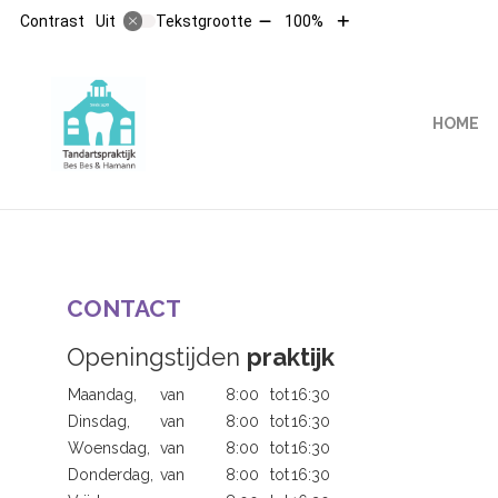
Tekst
Tekst
Contrast
Tekstgrootte
100%
Uit
verkleinen
vergroten
met
met
10%
10%
HOOFDMENU
HOME
CONTACT
Openingstijden
praktijk
Maandag,
van
8:00
tot
16:30
Dinsdag,
van
8:00
tot
16:30
Woensdag,
van
8:00
tot
16:30
Donderdag,
van
8:00
tot
16:30