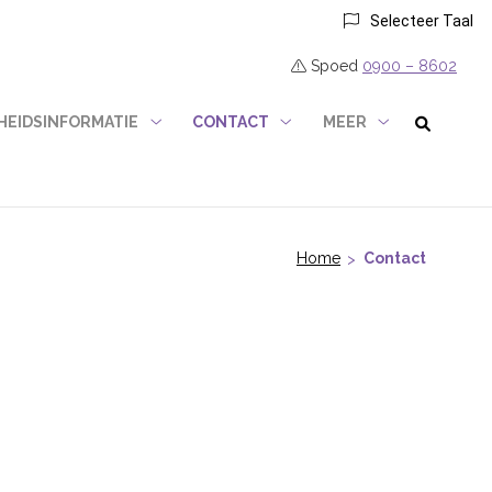
Selecteer Taal
Spoed
0900 – 8602
EIDSINFORMATIE
CONTACT
MEER
formatie
Gezondheidsinformatie
Contact
Meer
submenu
submenu
submenu
Home
Contact