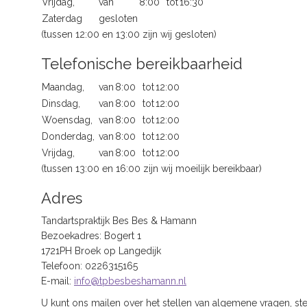
Vrijdag,
van
8:00
tot
16:30
Zaterdag
gesloten
(tussen 12:00 en 13:00 zijn wij gesloten)
Telefonische bereikbaarheid
Maandag,
van
8:00
tot
12:00
Dinsdag,
van
8:00
tot
12:00
Woensdag,
van
8:00
tot
12:00
Donderdag,
van
8:00
tot
12:00
Vrijdag,
van
8:00
tot
12:00
(tussen 13:00 en 16:00 zijn wij moeilijk bereikbaar)
Adres
Tandartspraktijk Bes Bes & Hamann
Bezoekadres: Bogert 1
1721PH Broek op Langedijk
Telefoon: 0226315165
E-mail:
info@tpbesbeshamann.nl
U kunt ons mailen over het stellen van algemene vragen, st