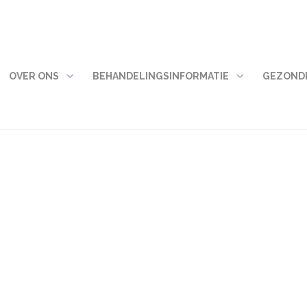
OVER ONS
BEHANDELINGSINFORMATIE
GEZONDH
Over
Behandelingsin
ons
submenu
submenu