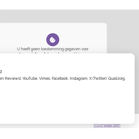
U heeft geen toestemming gegeven voor
externe inhoud
die nodig is om dit te zien.
Cookie-instellingen wijzigen
g.
 Reviews), YouTube, Vimeo, Facebook, Instagram, X (Twitter), Qualizorg,
Privacy verklaring
|
Cookie-instellingen
|
Voorwaarden