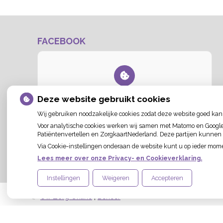
FACEBOOK
U heeft geen toestemming gegeven voor de
Deze website gebruikt cookies
analytische cookies
die nodig zijn om dit te
zien.
Wij gebruiken noodzakelijke cookies zodat deze website goed kan
Cookie-instellingen wijzigen
Voor analytische cookies werken wij samen met Matomo en Google A
Patiëntenvertellen en ZorgkaartNederland. Deze partijen kunnen
Via Cookie-instellingen onderaan de website kunt u op ieder mo
Lees meer over onze Privacy- en Cookieverklaring.
Instellingen
Weigeren
Accepteren
Uw Zorg Online
|
Beheer